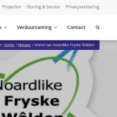
Projecten
Storing & Service
Privacyverklaring
k
Verduurzaming
Contact
r:
Home
/
Nieuws
/
Vriend van Noardlike Fryske Wâlden