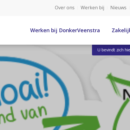
Over ons
Werken bij
Nieuws
Werken bij DonkerVeenstra
Zakelij
U bevindt zich hie