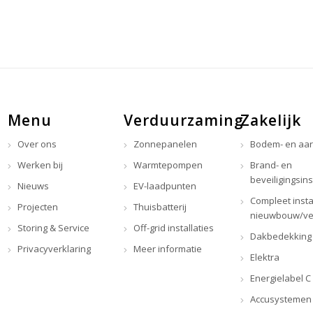
Menu
Verduurzaming
Zakelijk
Over ons
Zonnepanelen
Bodem- en aa
Werken bij
Warmtepompen
Brand- en
beveiligingsins
Nieuws
EV-laadpunten
Compleet insta
Projecten
Thuisbatterij
nieuwbouw/v
Storing & Service
Off-grid installaties
Dakbedekking 
Privacyverklaring
Meer informatie
Elektra
Energielabel C
Accusystemen