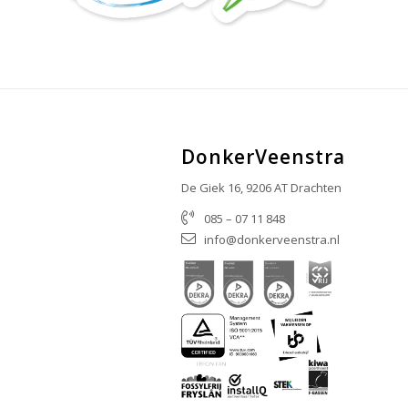
DonkerVeenstra
De Giek 16, 9206 AT Drachten
085 – 07 11 848
info@donkerveenstra.nl