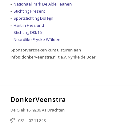
–
Nationaal Park De Alde Feanen
–
Stichting Present
–
Sportstichting Dol Fijn
–
Hart in Friesland
–
Stichting D0k16
–
Noardlike Fryske Wâlden
Sponsorverzoeken kunt u sturen aan
info@donkerveenstra.nl, t.a.v. Nynke de Boer.
DonkerVeenstra
De Giek 16, 9206 AT Drachten
085 – 07 11 848
info@donkerveenstra.nl