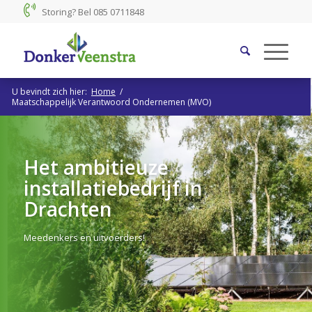
Storing? Bel
085 0711848
U bevindt zich hier:
Home
/
Maatschappelijk Verantwoord Ondernemen (MVO)
Het ambitieuze
installatiebedrijf in
Drachten
Meedenkers en uitvoerders!