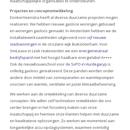
maatschappelijke organisaties te ondersteunen.
Projecten en conceptontwikkeling
DonkerVeenstra heeft al diverse duurzame projecten mogen
realiseren. We hebben nieuwe gasloze woningen gebouwd
en woningen gasloos gemaakt. In Amsterdam hebben we de
installatiewerkzaamheden uitgevoerd voor
vijf nieuwe
stadswoningen
in de circulaire wijk Buiksloterham. Voor
SmiLease in Leek realiseerden we een
energieneutraal
bedrijfspand
met het hoogst haalbare energielabel A++++.
Ook de nieuwbouwschool voor de
SvPO in Hurdegaryp
is
volledig gasloos gerealiseerd. Deze panden worden onder
andere door middel van zonnepanelen en warmtepompen
voorzien van warmte, ventilatie en juiste klimaatbeheersing.
We werken aan de ontwikkeling van diverse duurzame
concepten. We willen zelf technieken ontwikkelen die ons
verder brengen in het fossielvrij maken van onze
maatschappij en hiermee onze klanten helpen met duurzame
en kwalitatieve oplossingen. Zo werken we momenteel aan
toegankelijke accu-opslagsystemen, waarmee overtollig