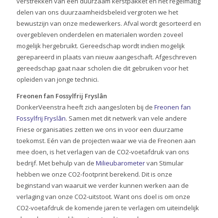
verstrekken van een duurzaam kerstpakket en het regelmatig
delen van ons duurzaamheidsbeleid vergroten we het
bewustzijn van onze medewerkers. Afval wordt gesorteerd en
overgebleven onderdelen en materialen worden zoveel
mogelijk hergebruikt. Gereedschap wordt indien mogelijk
gerepareerd in plaats van nieuw aangeschaft. Afgeschreven
gereedschap gaat naar scholen die dit gebruiken voor het
opleiden van jonge technici.
Freonen fan Fossylfrij Fryslân
DonkerVeenstra heeft zich aangesloten bij de
Freonen fan
Fossylfrij Fryslân
. Samen met dit netwerk van vele andere
Friese organisaties zetten we ons in voor een duurzame
toekomst. Eén van de projecten waar we via de Freonen aan
mee doen, is het verlagen van de CO2-voetafdruk van ons
bedrijf. Met behulp van de
Milieubarometer
van Stimular
hebben we onze CO2-footprint berekend. Dit is onze
beginstand van waaruit we verder kunnen werken aan de
verlaging van onze CO2-uitstoot. Want ons doel is om onze
CO2-voetafdruk de komende jaren te verlagen om uiteindelijk