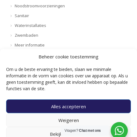
Noodstroomvoorzieningen
Sanitair
Waterinstallaties
Zwembaden
Meer informatie
Beheer cookie toestemming
Onze vacatures
Om u de beste ervaring te bieden, slaan we minimale
informatie in de vorm van cookies over uw apparaat op. Als u
Projectleider Elektrotechniek en/of WTB
geen toestemming geeft, kan dit invloed hebben op bepaalde
Chef-monteur WTB
functies van de site.
Chef-monteur Elektrotechniek
Monteur WTB
Alles accepteren
Monteur Elektrotechniek
Weigeren
Werkvoorbereider / Tekenaar Elektrotechniek
Vragen?
Chat met ons
Bekijk voorkeuren