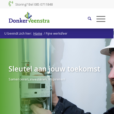
Storing? Bel
085 0711848
U bevindt zich hier:
Home
/
Fijne werksfeer
Sleutel aan jouw toekomst
Samen leren, investeren, inspireren!