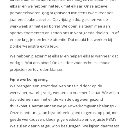
elkaar en we hebben het leuk met elkaar. Onze actieve
personeelsvereniging organiseert minstens twee keer per
jaar een leuke activiteit. Op vrijdagmiddag sluiten we de
werkweek af met een borrel. We doen als team mee aan
sportevenementen en zetten ons in voor goede doelen. En af
en toe krijg je een leuke attentie. Dat maakt het werken bij
DonkerVeenstra extra leuk.
We hebben plezier met elkaar en helpen elkaar wanneer dat
nodig is. Wat ons bindt? Onze liefde voor techniek, mooie
projecten en tevreden klanten.
Fijne werkomgeving
We brengen een groot deel van onze tijd door op de
werkvloer, waarbij veilig werken op nummer 1 staat. We willen
dat iedereen aan het einde van de dag weer gezond
thuiskomt. Daarom vinden we jouw werkomgeving belangrijk.
Onze monteurs gaan bijvoorbeeld goed uitgerust op pad, met
goede werkbussen, kleding, gereedschap en de juiste PBM’s.
We zullen daar niet gauw op bezuinigen. We kijken daarnaast