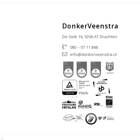
DonkerVeenstra
De Giek 16, 9206 AT Drachten
085 – 07 11 848
info@donkerveenstra.nl