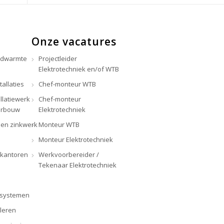
Onze vacatures
rdwarmte
Projectleider
Elektrotechniek en/of WTB
tallaties
Chef-monteur WTB
llatiewerk
Chef-monteur
erbouw
Elektrotechniek
en zinkwerk
Monteur WTB
Monteur Elektrotechniek
 kantoren
Werkvoorbereider /
Tekenaar Elektrotechniek
rsystemen
lleren