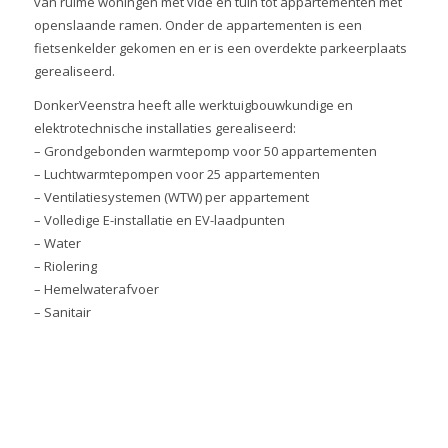
van ruime woningen met vide en tuin tot appartementen met
openslaande ramen. Onder de appartementen is een
fietsenkelder gekomen en er is een overdekte parkeerplaats
gerealiseerd.
DonkerVeenstra heeft alle werktuigbouwkundige en
elektrotechnische installaties gerealiseerd:
– Grondgebonden warmtepomp voor 50 appartementen
– Luchtwarmtepompen voor 25 appartementen
– Ventilatiesystemen (WTW) per appartement
– Volledige E-installatie en EV-laadpunten
– Water
– Riolering
– Hemelwaterafvoer
– Sanitair