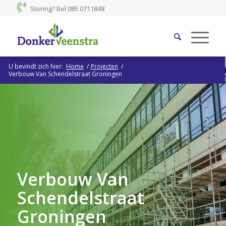
Storing? Bel
085 0711848
U bevindt zich hier:
Home
/
Projecten
/
Verbouw Van Schendelstraat Groningen
Verbouw Van
Schendelstraat
Groningen