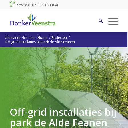
Storing? Bel
085 0711848
U bevindt zich hier:
Home
/
Projecten
/
Off-grid installaties bij park de Alde Feanen
Off-grid installaties bij
park de Alde Feanen