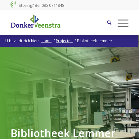
Storing? Bel
085 0711848
U bevindt zich hier:
Home
/
Projecten
/
Bibliotheek Lemmer
Bibliotheek Lemmer