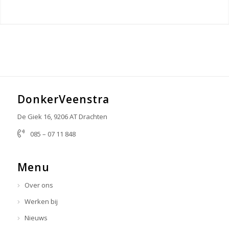
DonkerVeenstra
De Giek 16, 9206 AT Drachten
085 – 07 11 848
info@donkerveenstra.nl
Menu
Over ons
Werken bij
Nieuws