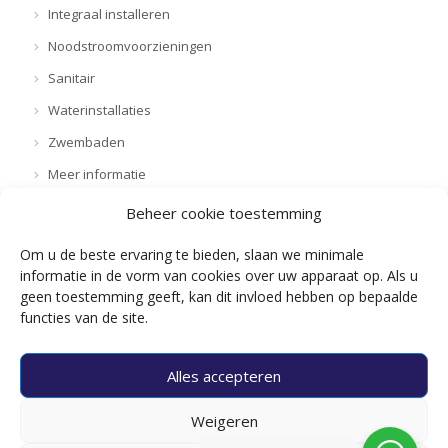
Integraal installeren
Noodstroomvoorzieningen
Sanitair
Waterinstallaties
Zwembaden
Meer informatie
Beheer cookie toestemming
Onze vacatures
Om u de beste ervaring te bieden, slaan we minimale
informatie in de vorm van cookies over uw apparaat op. Als u
Projectleider Elektrotechniek en/of WTB
geen toestemming geeft, kan dit invloed hebben op bepaalde
Chef-monteur WTB
functies van de site.
Chef-monteur Elektrotechniek
Monteur WTB
Alles accepteren
Monteur Elektrotechniek
Weigeren
Werkvoorbereider / Tekenaar Elektrotechniek